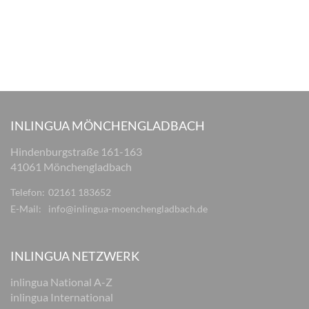
INLINGUA MÖNCHENGLADBACH
Hindenburgstraße 161-163
41061 Mönchengladbach
Telefon:
02161 183652
E-Mail:
info@inlingua-moenchengladbach.de
INLINGUA NETZWERK
inlingua National A-Z
inlingua International