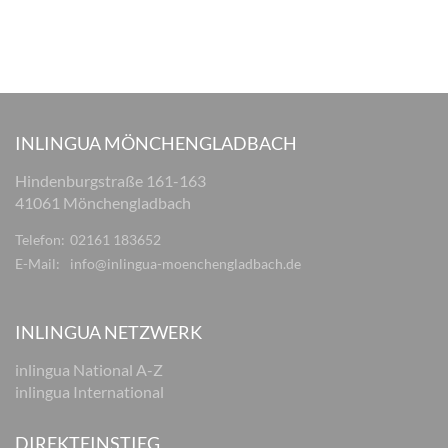
INLINGUA MÖNCHENGLADBACH
Hindenburgstraße 161-163
41061 Mönchengladbach
Telefon:
02161 183652
E-Mail:
info@inlingua-moenchengladbach.de
INLINGUA NETZWERK
inlingua National A-Z
inlingua International
DIREKTEINSTIEG