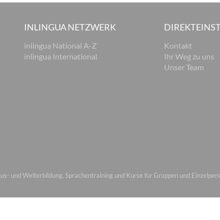
INLINGUA NETZWERK
DIREKTEINST
inlingua National A-Z
Kontakt
inlingua International
Ihr Weg zu uns
Unser Team
s- und Weiterbildung, Sprachentraining und Kurse für Gruppen und Einzelper