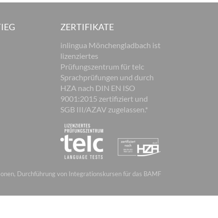
IEG
ZERTIFIKATE
inlingua Mönchengladbach ist
lizenziertes
Prüfungszentrum für telc
Sprachprüfungen und durch
HZA nach DIN EN ISO
9001:2015 zertifiziert und
SGB III/AZAV zugelassen.*
sonen, Durchführung von Integrationskursen für das BAMF