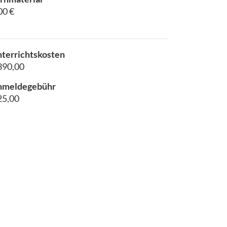
00 €
terrichtskosten
390,00
nmeldegebühr
25,00