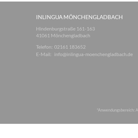
INLINGUA MÖNCHENGLADBACH
Hindenburgstraße 161-163
41061 Mönchengladbach
Telefon:
02161 183652
E-Mail:
info@inlingua-moenchengladbach.de
*Anwendungsbereich: Au