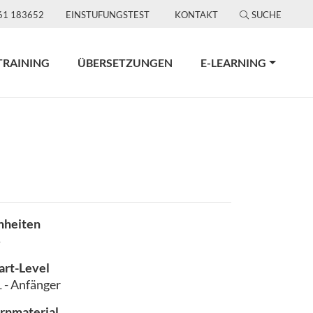
61 183652
EINSTUFUNGSTEST
KONTAKT
SUCHE
TRAINING
ÜBERSETZUNGEN
E-LEARNING
nheiten
5
art-Level
 - Anfänger
rnmaterial