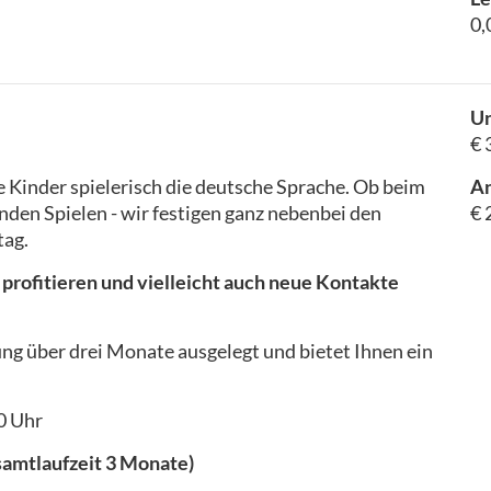
0,
Un
€ 
e Kinder spielerisch die deutsche Sprache. Ob beim
A
den Spielen - wir festigen ganz nebenbei den
€ 
tag.
rofitieren und vielleicht auch neue Kontakte
ung über drei Monate ausgelegt und bietet Ihnen ein
0 Uhr
samtlaufzeit 3 Monate)